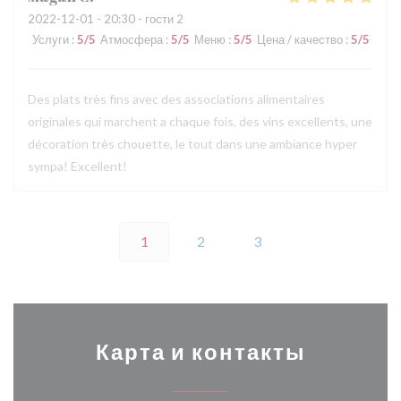
2022-12-01
- 20:30 - гости 2
Услуги
:
5
/5
Атмосфера
:
5
/5
Меню
:
5
/5
Цена / качество
:
5
/5
Des plats très fins avec des associations alimentaires
originales qui marchent a chaque fois, des vins excellents, une
décoration très chouette, le tout dans une ambiance hyper
sympa! Excellent!
1
2
3
Карта и контакты