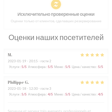
Исключительно проверенные оценки
Оценки только от клиентов, сделавших резервирование
Оценки наших посетителей
M
2023-01-19
- 20:15 - гости 2
Услуги
:
5
/5
Атмосфера
:
5
/5
Меню
:
5
/5
Цена / качество
:
5
/5
Philippe
G
2023-01-18
- 12:30 - гости 3
Услуги
:
5
/5
Атмосфера
:
4
/5
Меню
:
5
/5
Цена / качество
:
4
/5
Serveuse et serveur très avenants, professionnels et