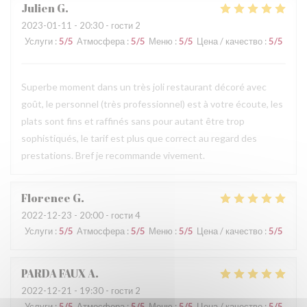
Julien
G
2023-01-11
- 20:30 - гости 2
Услуги
:
5
/5
Атмосфера
:
5
/5
Меню
:
5
/5
Цена / качество
:
5
/5
Superbe moment dans un très joli restaurant décoré avec
goût, le personnel (très professionnel) est à votre écoute, les
plats sont fins et raffinés sans pour autant être trop
sophistiqués, le tarif est plus que correct au regard des
prestations. Bref je recommande vivement.
Florence
G
2022-12-23
- 20:00 - гости 4
Услуги
:
5
/5
Атмосфера
:
5
/5
Меню
:
5
/5
Цена / качество
:
5
/5
PARDA FAUX
A
2022-12-21
- 19:30 - гости 2
Услуги
:
5
/5
Атмосфера
:
5
/5
Меню
:
5
/5
Цена / качество
:
5
/5