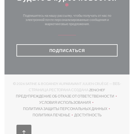
*
Подпишитесь на нашу рассылку, чтобы получать от нас по
электронной почте персонализированные сообщения и
маркетинговые предложения.
ПОДПИСАТЬСЯ
© 2026 SATINE & BODANDY AUPARAVANT JULIEN CRUÈGE — ВЕБ-
((ОТКРЫВАЕТСЯ
СТРАНИЦА РЕСТОРАНА СОЗДАНА
ZENCHEF
ПРЕДУПРЕЖДЕНИЕ ОБ ОТКАЗЕ ОТ ОТВЕТСТВЕННОСТИ
((ОТКРЫВАЕТСЯ В НОВОМ ОКНЕ))
УСЛОВИЯ ИСПОЛЬЗОВАНИЯ
((ОТКРЫВАЕТСЯ В НОВОМ ОКНЕ))
ПОЛИТИКА ЗАЩИТЫ ПЕРСОНАЛЬНЫХ ДАННЫХ
((ОТКРЫВАЕТСЯ В НОВОМ ОКНЕ))
ПОЛИТИКА ПЕЧЕНЬЕ
ДОСТУПНОСТЬ
((ОТКРЫВАЕТСЯ В НОВОМ ОКНЕ))
((ОТКРЫВАЕТСЯ В НОВОМ