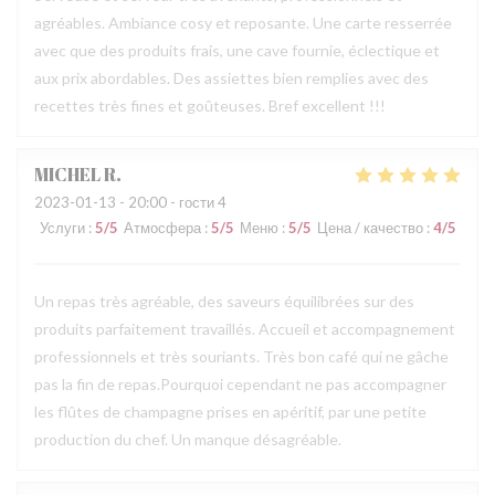
agréables. Ambiance cosy et reposante. Une carte resserrée
avec que des produits frais, une cave fournie, éclectique et
aux prix abordables. Des assiettes bien remplies avec des
recettes très fines et goûteuses. Bref excellent !!!
MICHEL
R
2023-01-13
- 20:00 - гости 4
Услуги
:
5
/5
Атмосфера
:
5
/5
Меню
:
5
/5
Цена / качество
:
4
/5
Un repas très agréable, des saveurs équilibrées sur des
produits parfaitement travaillés. Accueil et accompagnement
professionnels et très souriants. Très bon café qui ne gâche
pas la fin de repas.Pourquoi cependant ne pas accompagner
les flûtes de champagne prises en apéritif, par une petite
production du chef. Un manque désagréable.