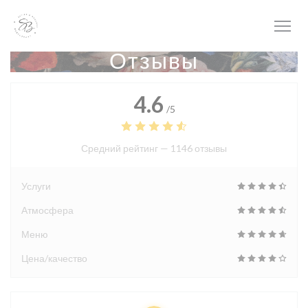
Панель управления cookies
Отзывы
4.6
/5
Средний рейтинг —
1146 отзывы
Услуги
Атмосфера
Меню
Цена/качество