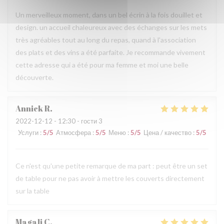
Un merveilleux moment, dans un bel écrin à la fois douillet et
design. un accueil chaleureux avec des échanges sur les mets
très agréables tout au long du repas, quand à l'association
des plats et des vins a été parfaite. Je recommande vivement
cette adresse qui a été pour ma femme et moi une belle
découverte.
Annick
R
2022-12-12
- 12:30 - гости 3
Услуги
:
5
/5
Атмосфера
:
5
/5
Меню
:
5
/5
Цена / качество
:
5
/5
Ce n'est qu'une petite remarque de ma part : peut être un set
de table pour ne pas avoir à mettre les couverts directement
sur la table
Magali
C