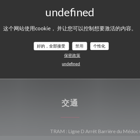
的房间, 礼券, 我们接受预
, 预订, 放松酒吧区, 酒
这个网站使用cookie， 并让您可以控制想要激活的内容。
好的，全部接受
禁用
个性化
证, 借记卡
保密政策
undefined
交通
TRAM : Ligne D Arrêt Barrière du Médoc 