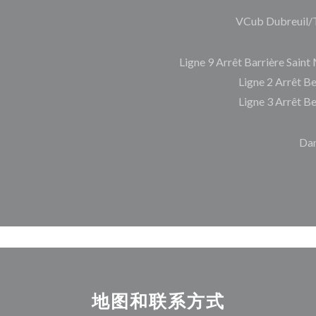
VCub Dubreuil/
Ligne 9 Arrêt Barrière Sain
Ligne 2 Arrêt B
Ligne 3 Arrêt B
Dan
地图和联系方式