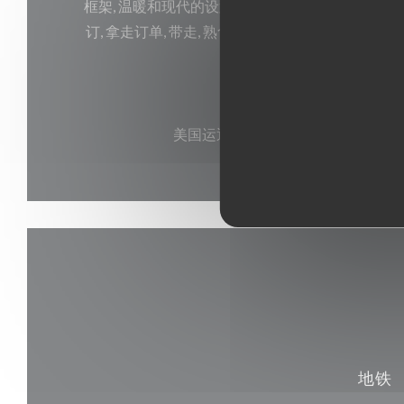
框架, 温暖和现代的设置, 商务餐, 私人房间, 私有化
订, 拿走订单, 带走, 熟食店, 安静而华丽的露台, 迎宾室
吧, 鸡尾酒酒吧, 沙龙, 休闲装
支付方式
美国运通, 欧洲卡/万事达卡, 现金, 签
地铁