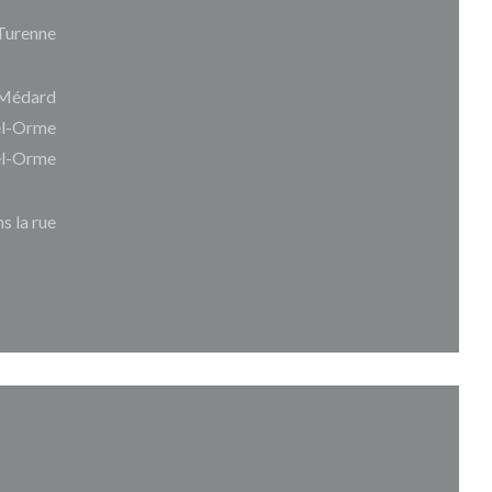
Turenne
t Médard
el-Orme
el-Orme
s la rue