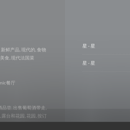
星
-
星
son, 新鲜产品, 现代的, 食物
意美食, 现代法国菜
星
-
星
nomic餐厅
酒品尝, 出售葡萄酒带走,
用, 露台和花园, 花园, 按订
议预订, 同性恋友好, 当代