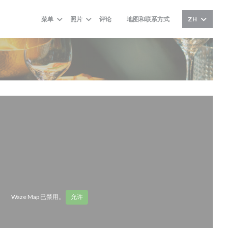
菜单
照片
评论
地图和联系方式
ZH
((在新窗口中打开))
Waze Map 已禁用。
允许