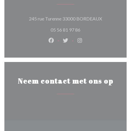
((opent in een 
245 rue Turenne 33000 BORDEAUX
05 56 81 97 86
Facebook ((opent in een nieuw ven
Twitter ((opent in een nieuw
Instagram ((opent in e
Neem contact met ons op