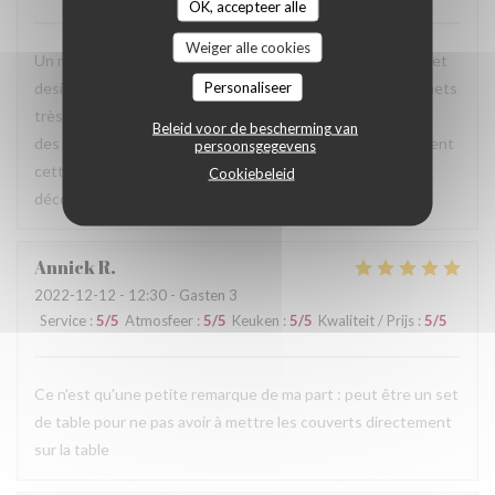
OK, accepteer alle
Weiger alle cookies
Un merveilleux moment, dans un bel écrin à la fois douillet et
Personaliseer
design. un accueil chaleureux avec des échanges sur les mets
très agréables tout au long du repas, quand à l'association
Beleid voor de bescherming van
des plats et des vins a été parfaite. Je recommande vivement
persoonsgegevens
cette adresse qui a été pour ma femme et moi une belle
Cookiebeleid
découverte.
Annick
R
2022-12-12
- 12:30 - Gasten 3
Service
:
5
/5
Atmosfeer
:
5
/5
Keuken
:
5
/5
Kwaliteit / Prijs
:
5
/5
Ce n'est qu'une petite remarque de ma part : peut être un set
de table pour ne pas avoir à mettre les couverts directement
sur la table