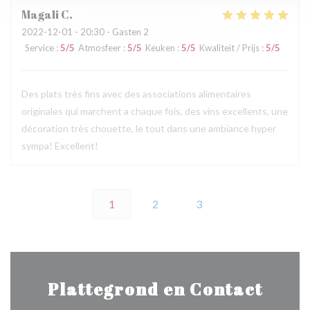
Magali
C
2022-12-01
- 20:30 - Gasten 2
Service
:
5
/5
Atmosfeer
:
5
/5
Keuken
:
5
/5
Kwaliteit / Prijs
:
5
/5
Des plats très fins avec des associations alimentaires
originales qui marchent a chaque fois, des vins excellents, une
décoration très chouette, le tout dans une ambiance hyper
sympa! Excellent!
1
2
3
Plattegrond en Contact