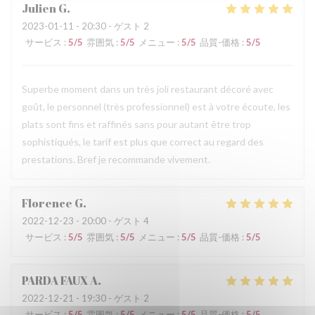
Julien
G
2023-01-11
- 20:30 - ゲスト 2
サービス
:
5
/5
雰囲気
:
5
/5
メニュー
:
5
/5
品質-価格
:
5
/5
Superbe moment dans un très joli restaurant décoré avec
goût, le personnel (très professionnel) est à votre écoute, les
plats sont fins et raffinés sans pour autant être trop
sophistiqués, le tarif est plus que correct au regard des
prestations. Bref je recommande vivement.
Florence
G
2022-12-23
- 20:00 - ゲスト 4
サービス
:
5
/5
雰囲気
:
5
/5
メニュー
:
5
/5
品質-価格
:
5
/5
PARDA FAUX
A
2022-12-21
- 19:30 - ゲスト 2
サービス
:
5
/5
雰囲気
:
5
/5
メニュー
:
5
/5
品質-価格
:
5
/5