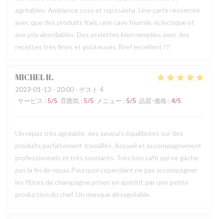
agréables. Ambiance cosy et reposante. Une carte resserrée
avec que des produits frais, une cave fournie, éclectique et
aux prix abordables. Des assiettes bien remplies avec des
recettes très fines et goûteuses. Bref excellent !!!
MICHEL
R
2023-01-13
- 20:00 - ゲスト 4
サービス
:
5
/5
雰囲気
:
5
/5
メニュー
:
5
/5
品質-価格
:
4
/5
Un repas très agréable, des saveurs équilibrées sur des
produits parfaitement travaillés. Accueil et accompagnement
professionnels et très souriants. Très bon café qui ne gâche
pas la fin de repas.Pourquoi cependant ne pas accompagner
les flûtes de champagne prises en apéritif, par une petite
production du chef. Un manque désagréable.