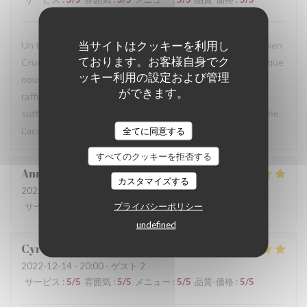
当サイトはクッキーを利用し
Un très bon moment passé hier soir au restaurant chez Julien
ております。お客様自身でク
Cruège. Vous même et votre équipe avez retour fait pour que
ッキー利用の設定および管理
nous nous sentions bien chez vous, dans votre maison
ができます。
raffinée et chaleureuse. Les plats étaient à la fois
suffisamment copieux et savoureux, la présentation raffinée.
L’accueil et le service chaleureux et professionnel.
全てに同意する
すべてのクッキーを拒否する
Anne
M
カスタマイズする
2022-12-13
- 20:00 - ゲスト 10
プライバシーポリシー
サービス
:
4
/5
雰囲気
:
4
/5
メニュー
:
5
/5
品質-価格
:
4
/5
undefined
Cyril
D
2022-12-14
- 20:00 - ゲスト 2
サービス
:
5
/5
雰囲気
:
5
/5
メニュー
:
5
/5
品質-価格
:
5
/5