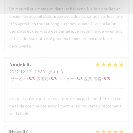
Un merveilleux moment, dans un bel écrin à la fois douillet et
design. un accueil chaleureux avec des échanges sur les mets
très agréables tout au long du repas, quand à l'association
des plats et des vins a été parfaite. Je recommande vivement
cette adresse qui a été pour ma femme et moi une belle
découverte.
Annick
R
2022-12-12
- 12:30 - ゲスト 3
サービス
:
5
/5
雰囲気
:
5
/5
メニュー
:
5
/5
品質-価格
:
5
/5
Ce n'est qu'une petite remarque de ma part : peut être un set
de table pour ne pas avoir à mettre les couverts directement
sur la table
Magali
C