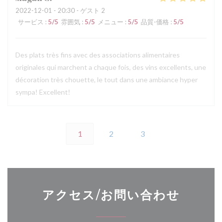
2022-12-01
- 20:30 - ゲスト 2
サービス
:
5
/5
雰囲気
:
5
/5
メニュー
:
5
/5
品質-価格
:
5
/5
Des plats très fins avec des associations alimentaires
originales qui marchent a chaque fois, des vins excellents, une
décoration très chouette, le tout dans une ambiance hyper
sympa! Excellent!
1
2
3
アクセス/お問い合わせ