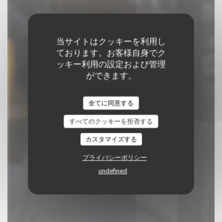
当サイトはクッキーを利用し
ております。お客様自身でク
ッキー利用の設定および管理
SATINE & BODANDY
ができます。
auparavant Julien
Cruège
全てに同意する
すべてのクッキーを拒否する
BISTRONOMIEDÉCONTRACTÉE
|
カスタマイズする
BORDEAUX
プライバシーポリシー
undefined