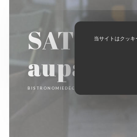
SATINE 
当サイトはクッキ
auparava
BISTRONOMIEDÉCONTRACTÉE
|
BORDEAU