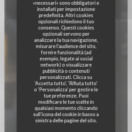
«necessari» sono obbligatori e
installati per impostazione
predefinita. Altri cookies
opzionali richiedono il tuo
consenso. Questi cookies
opzionali servono per
analizzare la tua navigazione,
misurare l'audience del sito,
SATINE & BODANDY
fornire funzionalità (ad
esempio, legate ai social
auparavant Julien
network) o visualizzare
pubblicità o contenuti
Cruège
personalizzati. Clicca su
'Accetta tutto', 'Rifiuta tutto'
BISTRONOMIE DÉCONTRACTÉE
|
o 'Personalizza' per gestire le
tue preferenze. Puoi
BORDEAUX
modificare le tue scelte in
qualsiasi momento cliccando
sull'icona del cookie in basso a
sinistra delle pagine del sito.