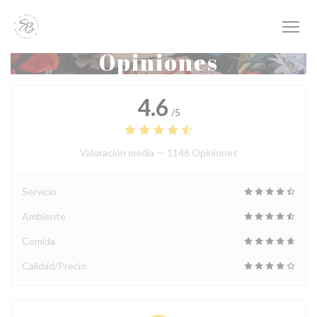
Personalización de sus opciones de cookies
Opiniones
4.6
/5
Valoración media —
1146 Opiniones
Servicio
Ambiente
Comida
Calidad/Precio