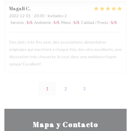
Magali
C
2022-12-01
- 20:30 - Invitados 2
Servicio
:
5
/5
Ambiente
:
5
/5
Menú
:
5
/5
Calidad / Precio
:
5
/5
Des plats très fins avec des associations alimentaires
originales qui marchent a chaque fois, des vins excellents, une
décoration très chouette, le tout dans une ambiance hyper
sympa! Excellent!
1
2
3
Mapa y Contacto