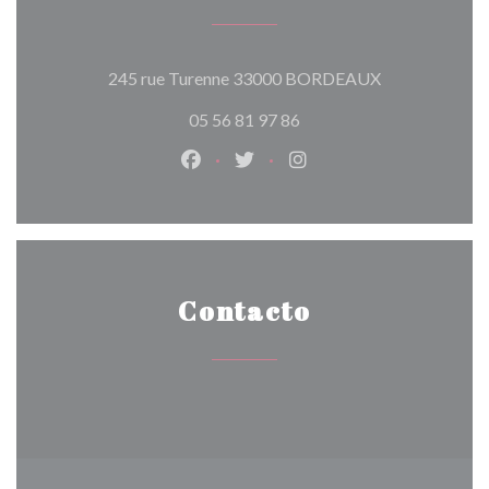
((abre en una 
245 rue Turenne 33000 BORDEAUX
05 56 81 97 86
Facebook ((abre en una nueva vent
Twitter ((abre en una nueva 
Instagram ((abre en u
Contacto