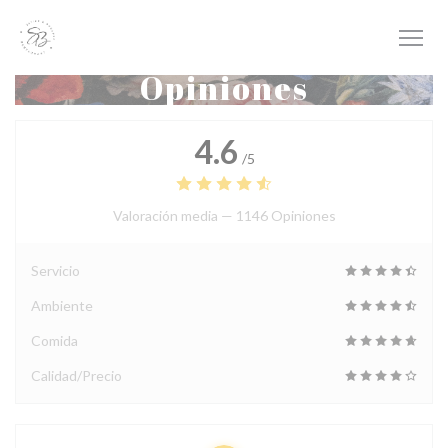
Personalización de sus opciones de cookies
Opiniones
4.6
/5
Valoración media —
1146 Opiniones
Servicio
Ambiente
Comida
Calidad/Precio