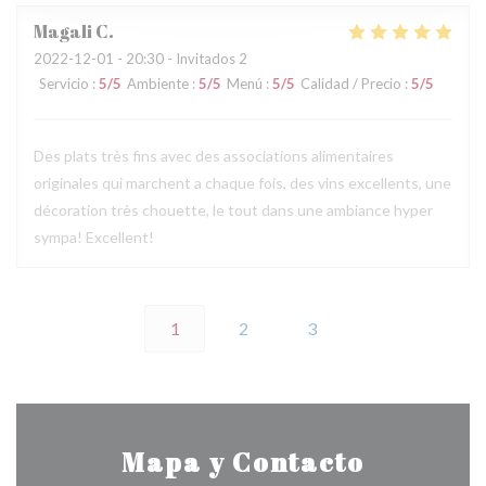
Magali
C
2022-12-01
- 20:30 - Invitados 2
Servicio
:
5
/5
Ambiente
:
5
/5
Menú
:
5
/5
Calidad / Precio
:
5
/5
Des plats très fins avec des associations alimentaires
originales qui marchent a chaque fois, des vins excellents, une
décoration très chouette, le tout dans une ambiance hyper
sympa! Excellent!
1
2
3
Mapa y Contacto