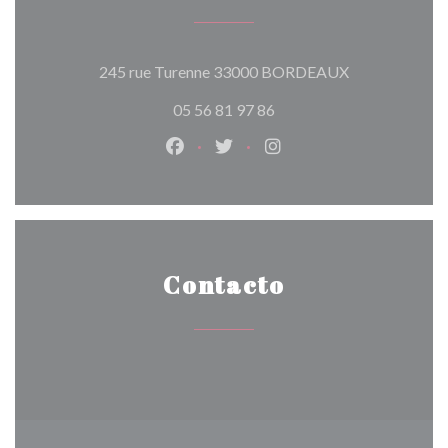
((abre en una 
245 rue Turenne 33000 BORDEAUX
05 56 81 97 86
Facebook ((abre en una nueva vent
Twitter ((abre en una nueva 
Instagram ((abre en u
Contacto