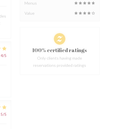
Menus
Value
 des
t
100% certified ratings
4
/5
Only clients having made
reservations provided ratings
5
/5