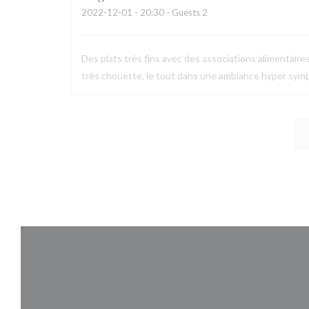
2022-12-01
- 20:30 - Guests 2
Des plats très fins avec des associations alimentaire
très chouette, le tout dans une ambiance hyper symp