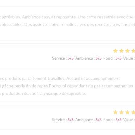
t agréables. Ambiance cosy et reposante. Une carte resserrée avec que
ix abordables. Des assiettes bien remplies avec des recettes très fines e
Service
:
5
/5
Ambiance
:
5
/5
Food
:
5
/5
Value
:
des produits parfaitement travaillés. Accueil et accompagnement
ne gâche pas la fin de repas.Pourquoi cependant ne pas accompagner les
te production du chef. Un manque désagréable.
Service
:
5
/5
Ambiance
:
5
/5
Food
:
5
/5
Value
: