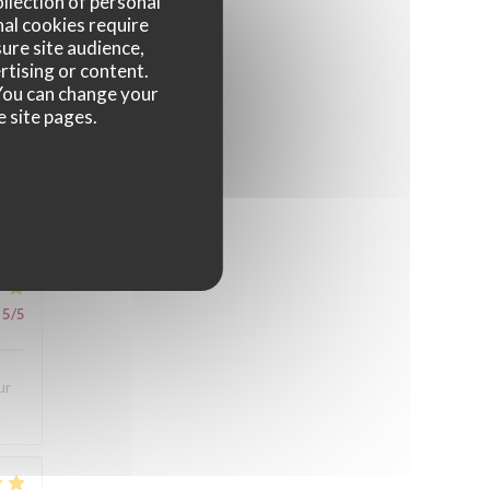
ollection of personal
nal cookies require
ure site audience,
rtising or content.
. You can change your
5
/5
e site pages.
ès
5
/5
ur