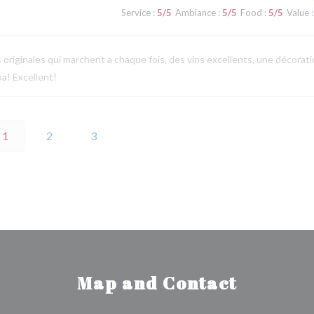
Service
:
5
/5
Ambiance
:
5
/5
Food
:
5
/5
Value
:
s originales qui marchent a chaque fois, des vins excellents, une décorat
a! Excellent!
1
2
3
Map and Contact