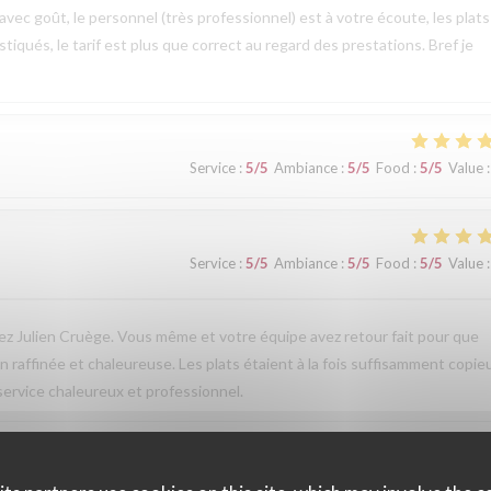
ec goût, le personnel (très professionnel) est à votre écoute, les plats
tiqués, le tarif est plus que correct au regard des prestations. Bref je
Service
:
5
/5
Ambiance
:
5
/5
Food
:
5
/5
Value
:
Service
:
5
/5
Ambiance
:
5
/5
Food
:
5
/5
Value
:
ez Julien Cruège. Vous même et votre équipe avez retour fait pour que
 raffinée et chaleureuse. Les plats étaient à la fois suffisamment copie
 service chaleureux et professionnel.
Service
:
4
/5
Ambiance
:
4
/5
Food
:
5
/5
Value
: