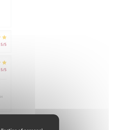
5
/5
5
/5
ux
4
/5