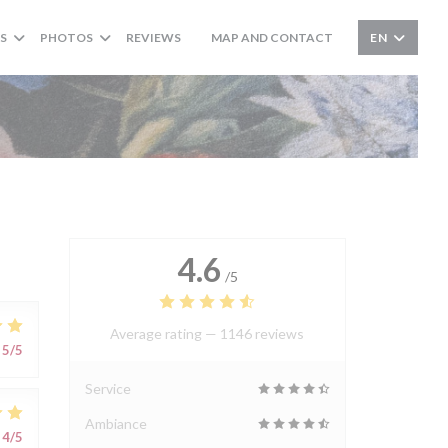
S
PHOTOS
REVIEWS
MAP AND CONTACT
EN
((OPENS IN A NEW WINDOW))
4.6
/5
Average rating —
1146 reviews
5
/5
Service
Ambiance
4
/5