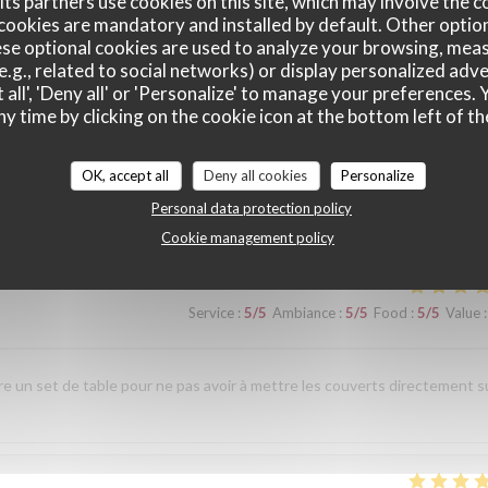
ts partners use cookies on this site, which may involve the c
cookies are mandatory and installed by default. Other optio
se optional cookies are used to analyze your browsing, meas
e.g., related to social networks) or display personalized adve
 all', 'Deny all' or 'Personalize' to manage your preferences
Service
:
5
/5
Ambiance
:
5
/5
Food
:
5
/5
Value
:
ny time by clicking on the cookie icon at the bottom left of th
uillet et design. un accueil chaleureux avec des échanges sur les mets tr
OK, accept all
Deny all cookies
Personalize
n des plats et des vins a été parfaite. Je recommande vivement cette
Personal data protection policy
couverte.
Cookie management policy
Service
:
5
/5
Ambiance
:
5
/5
Food
:
5
/5
Value
:
re un set de table pour ne pas avoir à mettre les couverts directement s