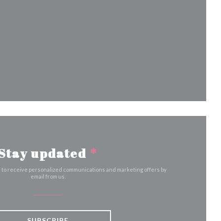
ew window))
)
dow))
a new window))
Stay updated
*
r to receive personalized communications and marketing offers by
email from us.
SUBSCRIBE