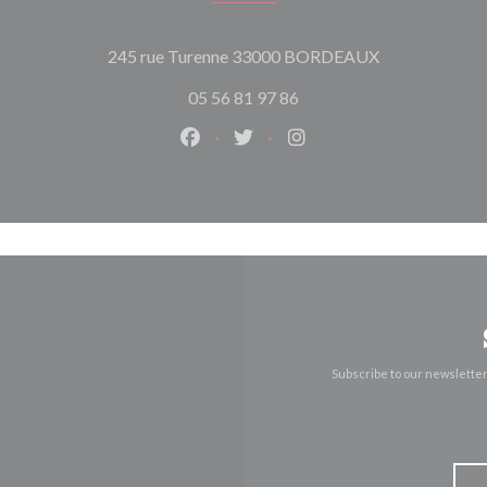
((opens in a n
245 rue Turenne 33000 BORDEAUX
05 56 81 97 86
Facebook ((opens in a new window)
Twitter ((opens in a new win
Instagram ((opens in 
Subscribe to our newslette