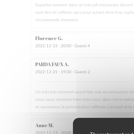
Superbe moment dans un très joli restaurant décoré av
sont fins et raffinés sans pour autant être trop sophis
recommande vivement.
Florence
G
2022-12-23
- 20:00 - Guests 4
PARDA FAUX
A
2022-12-21
- 19:30 - Guests 2
Un très bon moment passé hier soir au restaurant ch
nous nous sentions bien chez vous, dans votre maison
et savoureux, la présentation raffinée. L’accueil et le
Anne
M
2022-12-13
- 20:00 - Guests 10