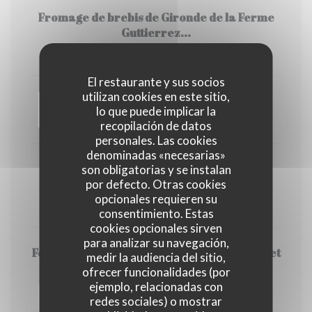
Fromage de brebis de Gironde de la Ferme
Guttierrez...
13,00 EUR
El restaurante y sus socios
utilizan cookies en este sitio,
Crème brûlée à l'eau de fleur d'oranger...
lo que puede implicar la
recopilación de datos
9,00 EUR
personales. Las cookies
denominadas «necesarias»
Crémeux à l'huile d'olives, cru et cuit de
son obligatorias y se instalan
fraises, dacquoise pignons...
por defecto. Otras cookies
opcionales requieren su
12,00 EUR
consentimiento. Estas
cookies opcionales sirven
para analizar su navegación,
Fondant au chocolat noir, agrumes, crème et
medir la audiencia del sitio,
gelée au café…
ofrecer funcionalidades (por
ejemplo, relacionadas con
12,00 EUR
redes sociales) o mostrar