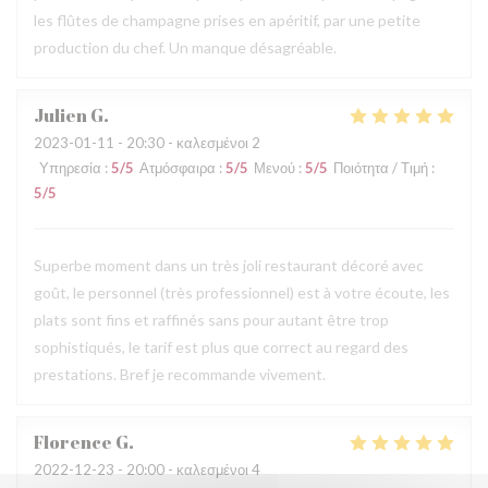
les flûtes de champagne prises en apéritif, par une petite
production du chef. Un manque désagréable.
Julien
G
2023-01-11
- 20:30 - καλεσμένοι 2
Υπηρεσία
:
5
/5
Ατμόσφαιρα
:
5
/5
Μενού
:
5
/5
Ποιότητα / Τιμή
:
5
/5
Superbe moment dans un très joli restaurant décoré avec
goût, le personnel (très professionnel) est à votre écoute, les
plats sont fins et raffinés sans pour autant être trop
sophistiqués, le tarif est plus que correct au regard des
prestations. Bref je recommande vivement.
Florence
G
2022-12-23
- 20:00 - καλεσμένοι 4