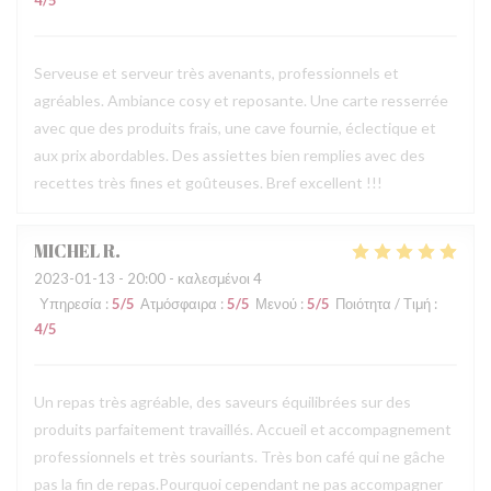
4
/5
Serveuse et serveur très avenants, professionnels et
agréables. Ambiance cosy et reposante. Une carte resserrée
avec que des produits frais, une cave fournie, éclectique et
aux prix abordables. Des assiettes bien remplies avec des
recettes très fines et goûteuses. Bref excellent !!!
MICHEL
R
2023-01-13
- 20:00 - καλεσμένοι 4
Υπηρεσία
:
5
/5
Ατμόσφαιρα
:
5
/5
Μενού
:
5
/5
Ποιότητα / Τιμή
:
4
/5
Un repas très agréable, des saveurs équilibrées sur des
produits parfaitement travaillés. Accueil et accompagnement
professionnels et très souriants. Très bon café qui ne gâche
pas la fin de repas.Pourquoi cependant ne pas accompagner