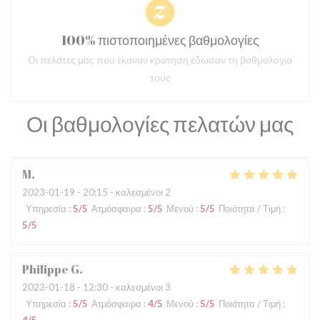
100% πιστοποιημένες βαθμολογίες
Οι πελάτες μας που έκαναν κράτηση έδωσαν τη βαθμολογία
τους
Οι βαθμολογίες πελατών μας
M
2023-01-19
- 20:15 - καλεσμένοι 2
Υπηρεσία
:
5
/5
Ατμόσφαιρα
:
5
/5
Μενού
:
5
/5
Ποιότητα / Τιμή
:
5
/5
Philippe
G
2023-01-18
- 12:30 - καλεσμένοι 3
Υπηρεσία
:
5
/5
Ατμόσφαιρα
:
4
/5
Μενού
:
5
/5
Ποιότητα / Τιμή
: