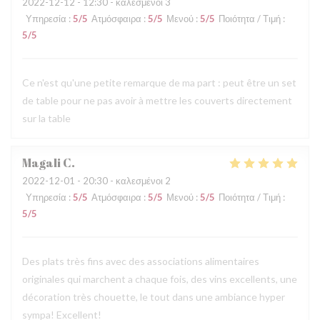
2022-12-12
- 12:30 - καλεσμένοι 3
Υπηρεσία
:
5
/5
Ατμόσφαιρα
:
5
/5
Μενού
:
5
/5
Ποιότητα / Τιμή
:
5
/5
Ce n'est qu'une petite remarque de ma part : peut être un set
de table pour ne pas avoir à mettre les couverts directement
sur la table
Magali
C
2022-12-01
- 20:30 - καλεσμένοι 2
Υπηρεσία
:
5
/5
Ατμόσφαιρα
:
5
/5
Μενού
:
5
/5
Ποιότητα / Τιμή
:
5
/5
Des plats très fins avec des associations alimentaires
originales qui marchent a chaque fois, des vins excellents, une
décoration très chouette, le tout dans une ambiance hyper
sympa! Excellent!