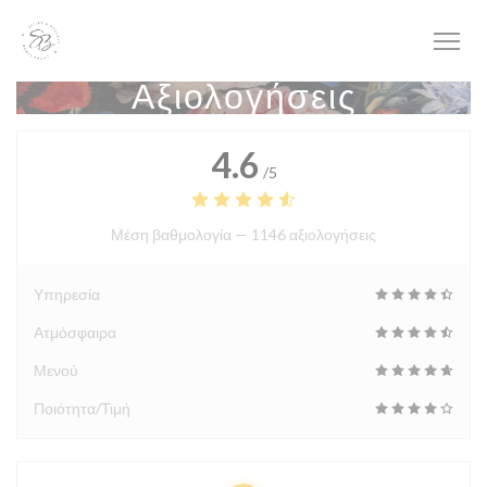
Πίνακας διαχείρισης "Μπισκότων" (Cookies)
Αξιολογήσεις
4.6
/5
Μέση βαθμολογία —
1146 αξιολογήσεις
Υπηρεσία
Ατμόσφαιρα
Μενού
Ποιότητα/Τιμή