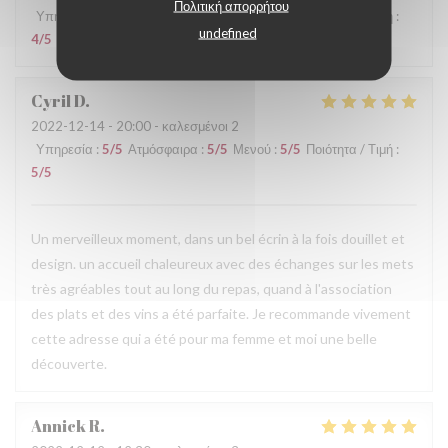
Πολιτική απορρήτου
Υπηρεσία
:
4
/5
Ατμόσφαιρα
:
4
/5
Μενού
:
5
/5
Ποιότητα / Τιμή
:
undefined
4
/5
Cyril
D
2022-12-14
- 20:00 - καλεσμένοι 2
Υπηρεσία
:
5
/5
Ατμόσφαιρα
:
5
/5
Μενού
:
5
/5
Ποιότητα / Τιμή
:
5
/5
Un merveilleux moment, dans un bel écrin à la fois douillet et
design. un accueil chaleureux avec des échanges sur les mets
très agréables tout au long du repas, quand à l'association
des plats et des vins a été parfaite. Je recommande vivement
cette adresse qui a été pour ma femme et moi une belle
découverte.
Annick
R