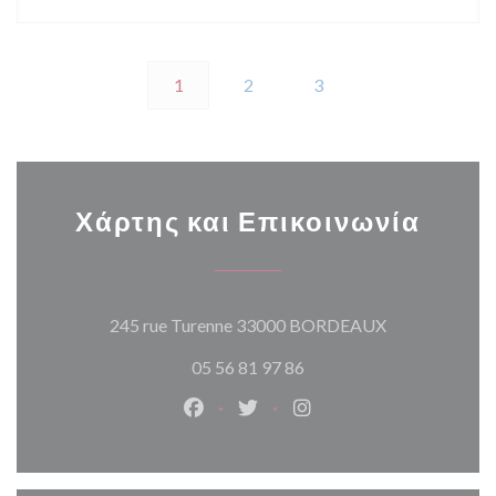
1
2
3
Χάρτης και Επικοινωνία
((ανοίγει σε 
245 rue Turenne 33000 BORDEAUX
05 56 81 97 86
Facebook ((ανοίγει σε νέο παράθυρ
Twitter ((ανοίγει σε νέο παρ
Instagram ((ανοίγει σε