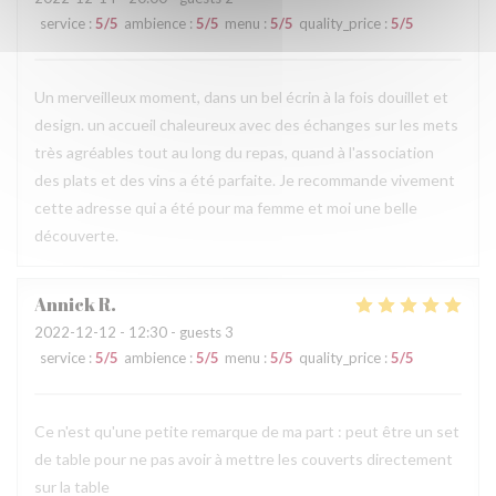
service
:
5
/5
ambience
:
5
/5
menu
:
5
/5
quality_price
:
5
/5
Un merveilleux moment, dans un bel écrin à la fois douillet et
design. un accueil chaleureux avec des échanges sur les mets
très agréables tout au long du repas, quand à l'association
des plats et des vins a été parfaite. Je recommande vivement
cette adresse qui a été pour ma femme et moi une belle
découverte.
Annick
R
2022-12-12
- 12:30 - guests 3
service
:
5
/5
ambience
:
5
/5
menu
:
5
/5
quality_price
:
5
/5
Ce n'est qu'une petite remarque de ma part : peut être un set
de table pour ne pas avoir à mettre les couverts directement
sur la table