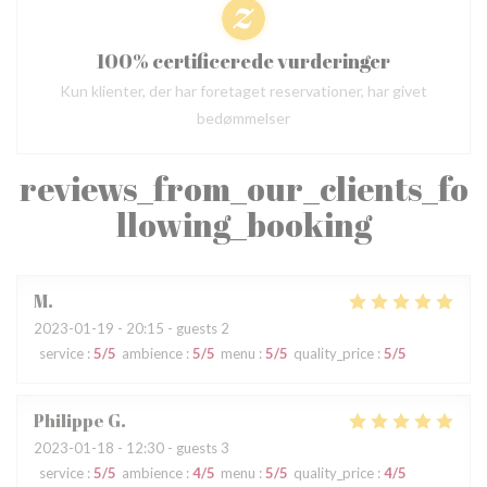
100% certificerede vurderinger
Kun klienter, der har foretaget reservationer, har givet
bedømmelser
reviews_from_our_clients_fo
llowing_booking
M
2023-01-19
- 20:15 - guests 2
service
:
5
/5
ambience
:
5
/5
menu
:
5
/5
quality_price
:
5
/5
Philippe
G
2023-01-18
- 12:30 - guests 3
service
:
5
/5
ambience
:
4
/5
menu
:
5
/5
quality_price
:
4
/5