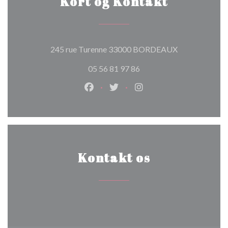
Kort og Kontakt
((åbner i et ny
245 rue Turenne 33000 BORDEAUX
05 56 81 97 86
Facebook ((åbner i et nyt vindue))
Twitter ((åbner i et nyt vindu
Instagram ((åbner i et 
Kontakt os