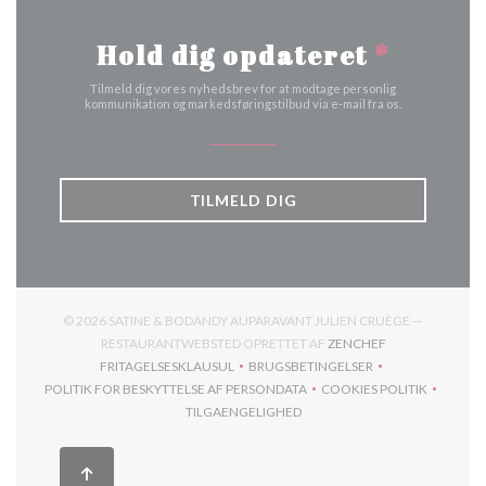
Hold dig opdateret
*
Tilmeld dig vores nyhedsbrev for at modtage personlig
kommunikation og markedsføringstilbud via e-mail fra os.
TILMELD DIG
© 2026 SATINE & BODANDY AUPARAVANT JULIEN CRUÈGE —
((ÅBNER I ET NY
RESTAURANTWEBSTED OPRETTET AF
ZENCHEF
FRITAGELSESKLAUSUL
BRUGSBETINGELSER
((ÅBNER I ET NYT VINDUE))
((ÅBNER I ET NYT VINDUE))
POLITIK FOR BESKYTTELSE AF PERSONDATA
COOKIES POLITIK
((ÅBNER I ET NYT VINDUE))
((ÅBNER I ET NYT
TILGAENGELIGHED
((ÅBNER I ET NYT VINDUE))