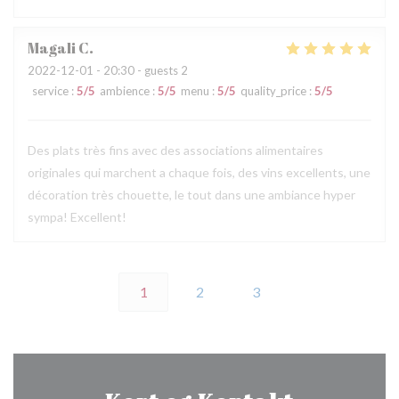
Magali
C
2022-12-01
- 20:30 - guests 2
service
:
5
/5
ambience
:
5
/5
menu
:
5
/5
quality_price
:
5
/5
Des plats très fins avec des associations alimentaires
originales qui marchent a chaque fois, des vins excellents, une
décoration très chouette, le tout dans une ambiance hyper
sympa! Excellent!
1
2
3