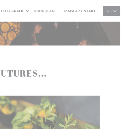
FOTOGRAFIE
HODNOCENÍ
MAPA A KONTAKT
CS
((OTEVŘE SE V NOVÉM OKNĚ))
UTURES...