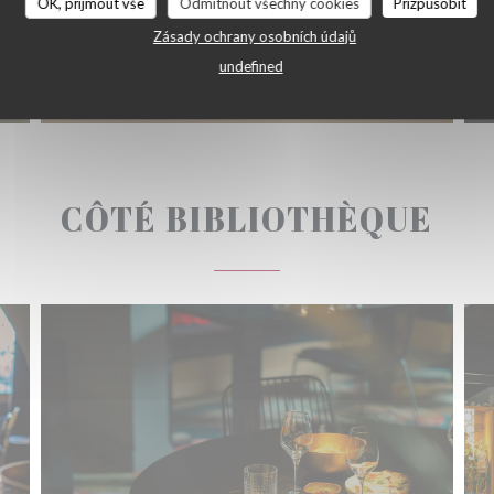
OK, přijmout vše
Odmítnout všechny cookies
Přizpůsobit
Zásady ochrany osobních údajů
undefined
CÔTÉ BIBLIOTHÈQUE