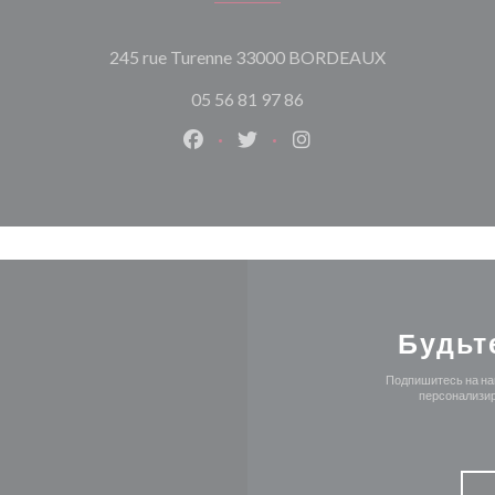
((открывается
245 rue Turenne 33000 BORDEAUX
05 56 81 97 86
Facebook ((открывается в новом о
Twitter ((открывается в нов
Instagram ((открывает
Будьт
Подпишитесь на наш
персонализир