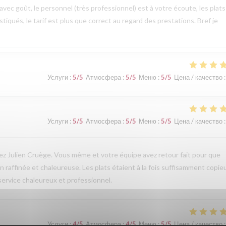
ec goût, le personnel (très professionnel) est à votre écoute, les plats
tiqués, le tarif est plus que correct au regard des prestations. Bref je
Услуги
:
5
/5
Атмосфера
:
5
/5
Меню
:
5
/5
Цена / качество
:
Услуги
:
5
/5
Атмосфера
:
5
/5
Меню
:
5
/5
Цена / качество
:
ez Julien Cruège. Vous même et votre équipe avez retour fait pour que
 raffinée et chaleureuse. Les plats étaient à la fois suffisamment copie
 service chaleureux et professionnel.
Услуги
:
4
/5
Атмосфера
:
4
/5
Меню
:
5
/5
Цена / качество
: