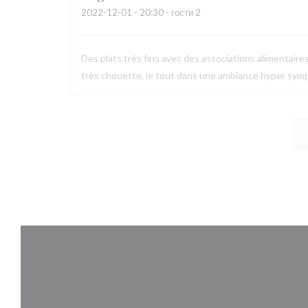
2022-12-01
- 20:30 - гости 2
Des plats très fins avec des associations alimentaire
très chouette, le tout dans une ambiance hyper symp