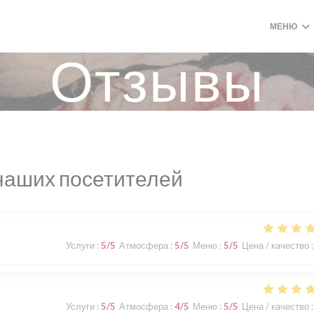
МЕНЮ
Отзывы
наших посетителей
Услуги
:
5
/5
Атмосфера
:
5
/5
Меню
:
5
/5
Цена / качество
:
Услуги
:
5
/5
Атмосфера
:
4
/5
Меню
:
5
/5
Цена / качество
: