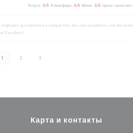
Услуги
:
5
/5
Атмосфера
:
5
/5
Меню
:
5
/5
Цена / качество
:
s originales qui marchent a chaque fois, des vins excellents, une décorat
a! Excellent!
1
2
3
Карта и контакты