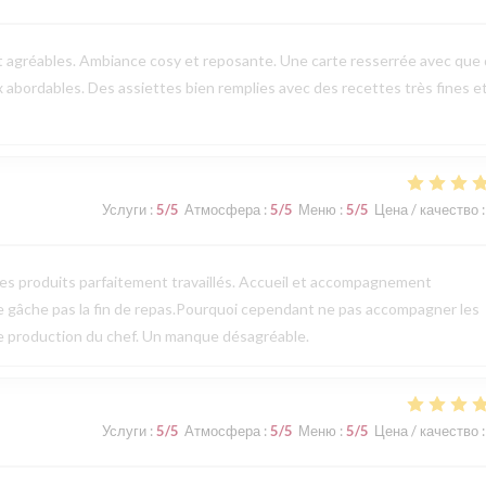
t agréables. Ambiance cosy et reposante. Une carte resserrée avec que
ix abordables. Des assiettes bien remplies avec des recettes très fines e
Услуги
:
5
/5
Атмосфера
:
5
/5
Меню
:
5
/5
Цена / качество
:
des produits parfaitement travaillés. Accueil et accompagnement
ne gâche pas la fin de repas.Pourquoi cependant ne pas accompagner les
te production du chef. Un manque désagréable.
Услуги
:
5
/5
Атмосфера
:
5
/5
Меню
:
5
/5
Цена / качество
: