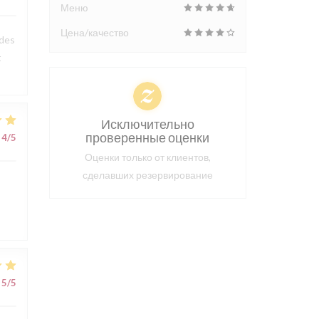
Меню
Цена/качество
 des
t
Исключительно
проверенные оценки
4
/5
Оценки только от клиентов,
сделавших резервирование
5
/5