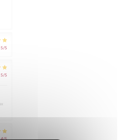
5
/5
5
/5
ux
4
/5