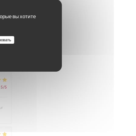
торые вы хотите
5
/5
ровать
ès
5
/5
ur