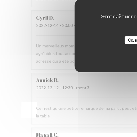
Этот сайт испо
Cyril
D
2022-12-14
- 20:00 - гости 2
Ок, 
Un merveilleux moment, dans un bel écrin à la fois do
agréables tout au long du repas, quand à l'associatio
adresse qui a été pour ma femme et moi une belle dé
Annick
R
2022-12-12
- 12:30 - гости 3
Ce n'est qu'une petite remarque de ma part : peut êt
la table
Magali
C