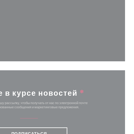
 в новом окне))
кне))
ом окне))
ся в новом окне))
е в курсе новостей
*
у рассылку, чтобы получать от нас по электронной почте
ованные сообщения и маркетинговые предложения.
ПОДПИСАТЬСЯ