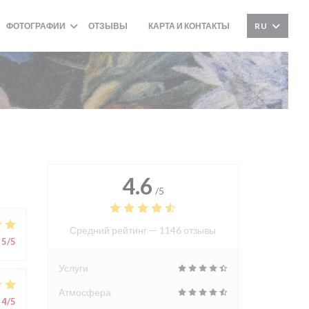
ФОТОГРАФИИ
ОТЗЫВЫ
КАРТА И КОНТАКТЫ
RU
((ОТКРЫВАЕТСЯ В НОВОМ ОКНЕ))
4.6
/5
Средний рейтинг —
1146 отзывы
5
/5
Услуги
Атмосфера
4
/5