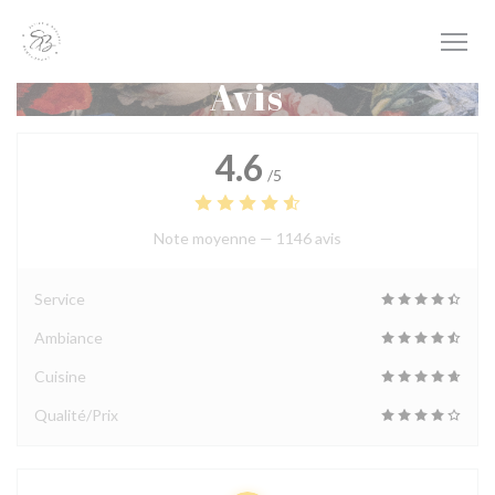
Personnalisation de vos choix en matière de cookies
Avis
4.6
/5
Note moyenne —
1146 avis
Service
Ambiance
Cuisine
Qualité/Prix