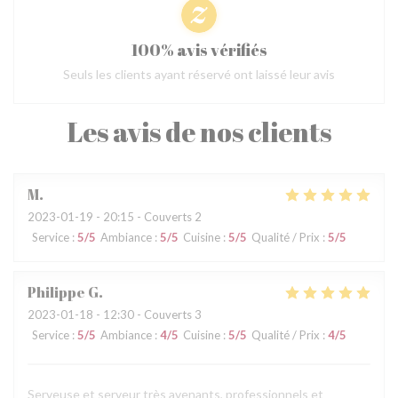
100% avis vérifiés
Seuls les clients ayant réservé ont laissé leur avis
Les avis de nos clients
M
2023-01-19
- 20:15 - Couverts 2
Service
:
5
/5
Ambiance
:
5
/5
Cuisine
:
5
/5
Qualité / Prix
:
5
/5
Philippe
G
2023-01-18
- 12:30 - Couverts 3
Service
:
5
/5
Ambiance
:
4
/5
Cuisine
:
5
/5
Qualité / Prix
:
4
/5
Serveuse et serveur très avenants, professionnels et