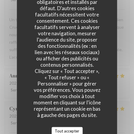
obligatoires et installés par
défaut. D'autres cookies
facultatifs nécessitent votre
Un très bon moment passé hier soir au restaurant chez Julien
consentement. Ces cookies
facultatifs servent à analyser
Cruège. Vous même et votre équipe avez retour fait pour que
votre navigation, mesurer
nous nous sentions bien chez vous, dans votre maison
l'audience du site, proposer
raffinée et chaleureuse. Les plats étaient à la fois
des fonctionnalités (ex : en
suffisamment copieux et savoureux, la présentation raffinée.
lien avec les réseaux sociaux)
L’accueil et le service chaleureux et professionnel.
ou afficher des publicités ou
contenus personnalisés.
Cliquez sur « Tout accepter »,
Anne
M
« Tout refuser » ou «
Personnaliser » pour gérer
2022-12-13
- 20:00 - Couverts 10
vos préférences. Vous pouvez
Service
:
4
/5
Ambiance
:
4
/5
Cuisine
:
5
/5
Qualité / Prix
:
4
/5
modifier vos choix à tout
moment en cliquant sur l'icône
Cyril
D
représentant un cookie en bas
à gauche des pages du site.
2022-12-14
- 20:00 - Couverts 2
Service
:
5
/5
Ambiance
:
5
/5
Cuisine
:
5
/5
Qualité / Prix
:
5
/5
Tout accepter