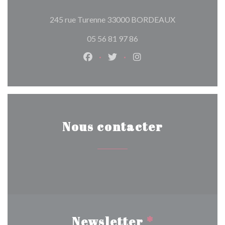
((ouvre une nou
245 rue Turenne 33000 BORDEAUX
05 56 81 97 86
Facebook ((ouvre une nouvelle fen
Twitter ((ouvre une nouvelle
Instagram ((ouvre une 
Nous contacter
Newsletter
*