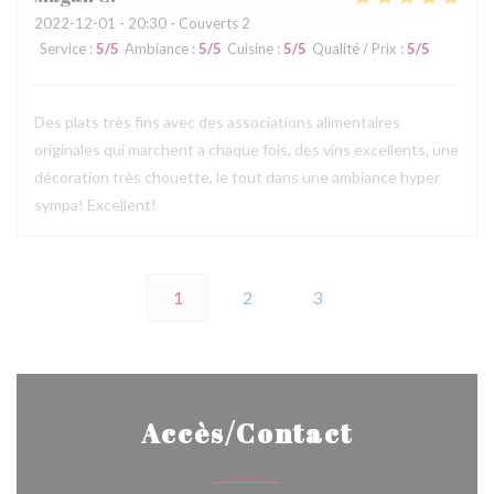
2022-12-01
- 20:30 - Couverts 2
Service
:
5
/5
Ambiance
:
5
/5
Cuisine
:
5
/5
Qualité / Prix
:
5
/5
Des plats très fins avec des associations alimentaires
originales qui marchent a chaque fois, des vins excellents, une
décoration très chouette, le tout dans une ambiance hyper
sympa! Excellent!
1
2
3
Accès/Contact