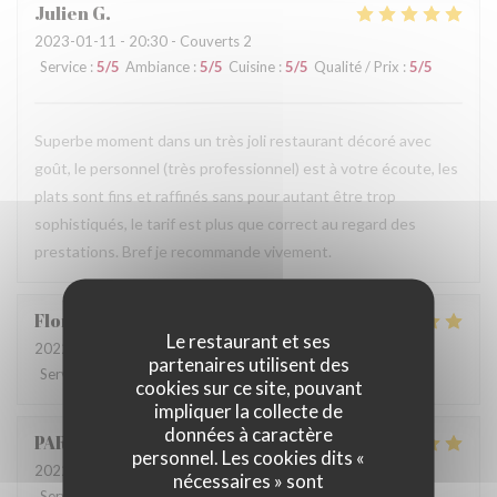
Julien
G
2023-01-11
- 20:30 - Couverts 2
Service
:
5
/5
Ambiance
:
5
/5
Cuisine
:
5
/5
Qualité / Prix
:
5
/5
Superbe moment dans un très joli restaurant décoré avec
goût, le personnel (très professionnel) est à votre écoute, les
plats sont fins et raffinés sans pour autant être trop
sophistiqués, le tarif est plus que correct au regard des
prestations. Bref je recommande vivement.
Florence
G
Le restaurant et ses
2022-12-23
- 20:00 - Couverts 4
partenaires utilisent des
Service
:
5
/5
Ambiance
:
5
/5
Cuisine
:
5
/5
Qualité / Prix
:
5
/5
cookies sur ce site, pouvant
impliquer la collecte de
données à caractère
PARDA FAUX
A
personnel. Les cookies dits «
2022-12-21
- 19:30 - Couverts 2
nécessaires » sont
Service
:
5
/5
Ambiance
:
5
/5
Cuisine
:
5
/5
Qualité / Prix
:
5
/5