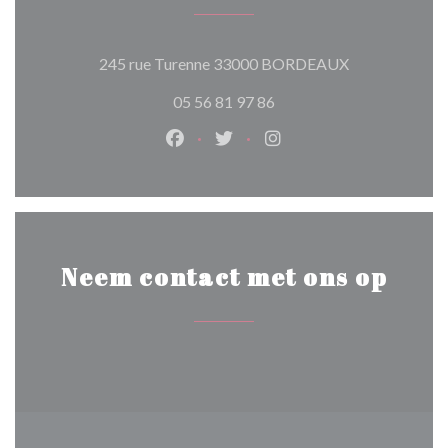
((opent in een 
245 rue Turenne 33000 BORDEAUX
05 56 81 97 86
Facebook ((opent in een nieuw ven
Twitter ((opent in een nieuw
Instagram ((opent in e
Neem contact met ons op