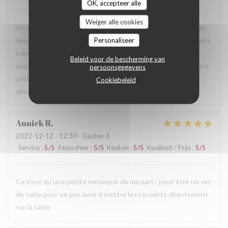
OK, accepteer alle
Weiger alle cookies
Un merveilleux moment, dans un bel écrin à la fois douillet et
Personaliseer
design. un accueil chaleureux avec des échanges sur les mets
très agréables tout au long du repas, quand à l'association
Beleid voor de bescherming van
des plats et des vins a été parfaite. Je recommande vivement
persoonsgegevens
cette adresse qui a été pour ma femme et moi une belle
Cookiebeleid
découverte.
Annick
R
2022-12-12
- 12:30 - Gasten 3
Service
:
5
/5
Atmosfeer
:
5
/5
Keuken
:
5
/5
Kwaliteit / Prijs
:
5
/5
Ce n'est qu'une petite remarque de ma part : peut être un set
de table pour ne pas avoir à mettre les couverts directement
sur la table