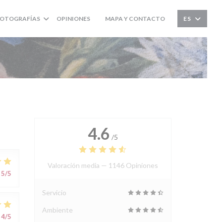
FOTOGRAFÍAS
OPINIONES
MAPA Y CONTACTO
ES
((ABRE EN UNA NUEVA VENTANA))
4.6
/5
Valoración media —
1146 Opiniones
5
/5
Servicio
Ambiente
4
/5