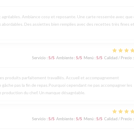
t agréables. Ambiance cosy et reposante. Une carte resserrée avec que
ix abordables. Des assiettes bien remplies avec des recettes très fines e
Servicio
:
5
/5
Ambiente
:
5
/5
Menú
:
5
/5
Calidad / Precio
:
des produits parfaitement travaillés. Accueil et accompagnement
ne gâche pas la fin de repas.Pourquoi cependant ne pas accompagner les
te production du chef. Un manque désagréable.
Servicio
:
5
/5
Ambiente
:
5
/5
Menú
:
5
/5
Calidad / Precio
: