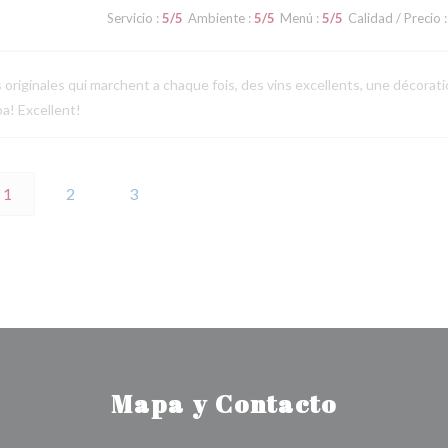
Servicio
:
5
/5
Ambiente
:
5
/5
Menú
:
5
/5
Calidad / Precio
:
s originales qui marchent a chaque fois, des vins excellents, une décorat
a! Excellent!
1
2
3
Mapa y Contacto