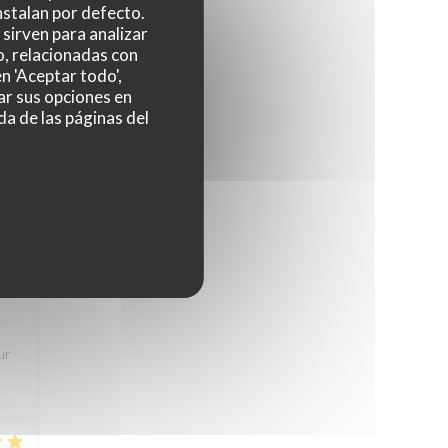
nstalan por defecto.
sirven para analizar
o, relacionadas con
n 'Aceptar todo',
5
/5
ar sus opciones en
da de las páginas del
ès
5
/5
ur