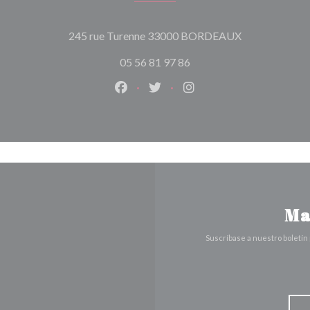
((abre en una 
245 rue Turenne 33000 BORDEAUX
05 56 81 97 86
Facebook ((abre en una nueva vent
Twitter ((abre en una nueva 
Instagram ((abre en u
Ma
Suscríbase a nuestro boletín