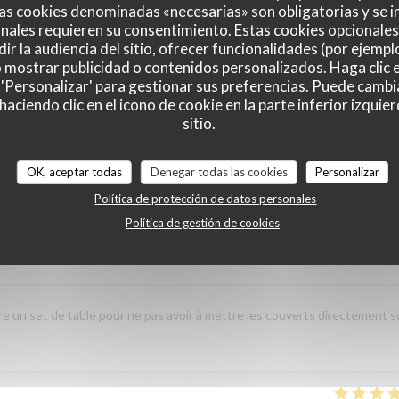
as cookies denominadas «necesarias» son obligatorias y se i
nales requieren su consentimiento. Estas cookies opcionales 
ir la audiencia del sitio, ofrecer funcionalidades (por ejempl
o mostrar publicidad o contenidos personalizados. Haga clic e
Servicio
:
5
/5
Ambiente
:
5
/5
Menú
:
5
/5
Calidad / Precio
:
 'Personalizar' para gestionar sus preferencias. Puede cambi
ciendo clic en el icono de cookie en la parte inferior izquier
sitio.
uillet et design. un accueil chaleureux avec des échanges sur les mets tr
n des plats et des vins a été parfaite. Je recommande vivement cette
OK, aceptar todas
Denegar todas las cookies
Personalizar
couverte.
Política de protección de datos personales
Política de gestión de cookies
Servicio
:
5
/5
Ambiente
:
5
/5
Menú
:
5
/5
Calidad / Precio
:
re un set de table pour ne pas avoir à mettre les couverts directement s