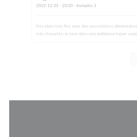
2022-12-01
- 20:30 - Invitados 2
Des plats très fins avec des associations alimentaire
très chouette, le tout dans une ambiance hyper symp