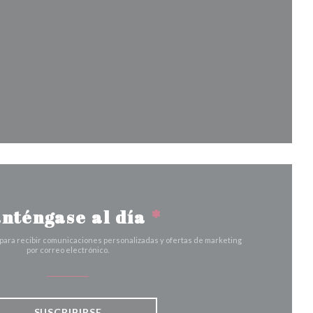
nueva ventana))
ana))
ventana))
na nueva ventana))
nténgase al día
*
 para recibir comunicaciones personalizadas y ofertas de marketing
por correo electrónico.
SUSCRIBIRSE