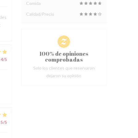
Comida
Calidad/Precio
 des
t
100% de opiniones
comprobadas
4
/5
Solo los clientes que reservaron
dejaron su opinión
5
/5