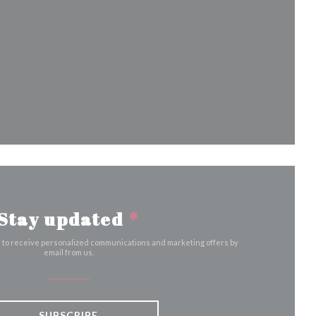
ew window))
)
dow))
a new window))
Stay updated
*
r to receive personalized communications and marketing offers by
email from us.
SUBSCRIBE