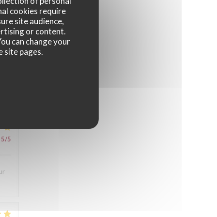
ollection of personal
nal cookies require
ure site audience,
rtising or content.
. You can change your
5
/5
e site pages.
ès
5
/5
ur