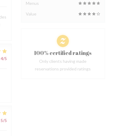
Menus
Value
 des
t
100% certified ratings
4
/5
Only clients having made
reservations provided ratings
5
/5