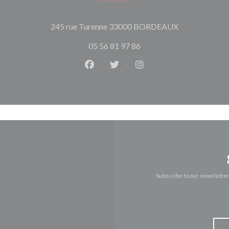
((opens in a n
245 rue Turenne 33000 BORDEAUX
05 56 81 97 86
Facebook ((opens in a new window)
Twitter ((opens in a new win
Instagram ((opens in 
Subscribe to our newslette