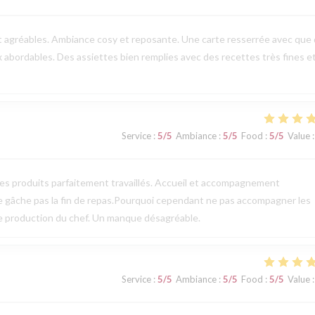
t agréables. Ambiance cosy et reposante. Une carte resserrée avec que
ix abordables. Des assiettes bien remplies avec des recettes très fines e
Service
:
5
/5
Ambiance
:
5
/5
Food
:
5
/5
Value
:
des produits parfaitement travaillés. Accueil et accompagnement
ne gâche pas la fin de repas.Pourquoi cependant ne pas accompagner les
te production du chef. Un manque désagréable.
Service
:
5
/5
Ambiance
:
5
/5
Food
:
5
/5
Value
: