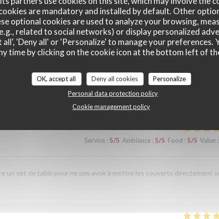
ts partners use cookies on this site, which may involve the c
cookies are mandatory and installed by default. Other optio
se optional cookies are used to analyze your browsing, meas
e.g., related to social networks) or display personalized adve
 all', 'Deny all' or 'Personalize' to manage your preferences
Service
:
5
/5
Ambiance
:
5
/5
Food
:
5
/5
Value
:
ny time by clicking on the cookie icon at the bottom left of th
uillet et design. un accueil chaleureux avec des échanges sur les mets tr
OK, accept all
Deny all cookies
Personalize
n des plats et des vins a été parfaite. Je recommande vivement cette
Personal data protection policy
couverte.
Cookie management policy
Service
:
5
/5
Ambiance
:
5
/5
Food
:
5
/5
Value
:
re un set de table pour ne pas avoir à mettre les couverts directement s