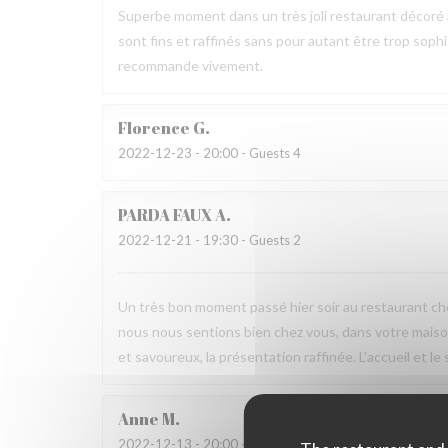
Superbe moment dans un très joli restaurant décoré av
sont fins et raffinés sans pour autant être trop sophis
recommande vivement.
Florence
G
2022-12-23
- 20:00 - Guests 4
PARDA FAUX
A
2022-12-21
- 19:30 - Guests 2
Un très bon moment passé hier soir au restaurant ch
nous nous sentions bien chez vous, dans votre maison
et savoureux, la présentation raffinée. L’accueil et le
Anne
M
2022-12-13
- 20:00 - Guests 10