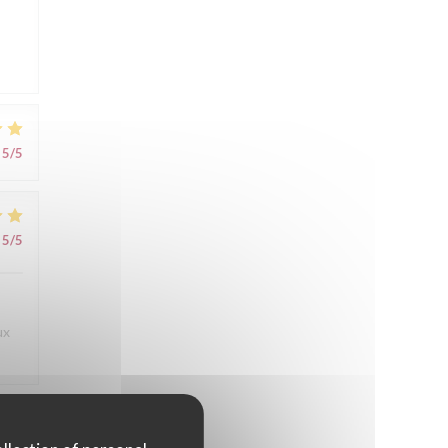
5
/5
5
/5
ux
4
/5