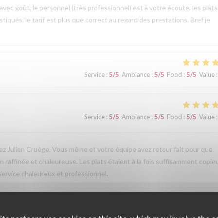
ec goût, le personnel (très professionnel) est à votre écoute, les plats
tiqués, le tarif est plus que correct au regard des prestations. Bref je
Service
:
5
/5
Ambiance
:
5
/5
Food
:
5
/5
Value
:
Service
:
5
/5
Ambiance
:
5
/5
Food
:
5
/5
Value
:
ez Julien Cruège. Vous même et votre équipe avez retour fait pour que
 raffinée et chaleureuse. Les plats étaient à la fois suffisamment copie
 service chaleureux et professionnel.
Service
:
4
/5
Ambiance
:
4
/5
Food
:
5
/5
Value
: