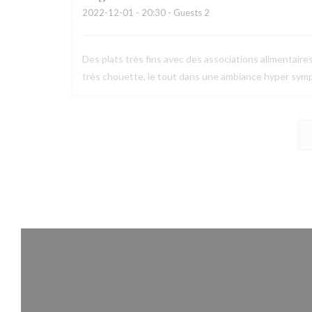
2022-12-01
- 20:30 - Guests 2
Des plats très fins avec des associations alimentaire
très chouette, le tout dans une ambiance hyper symp