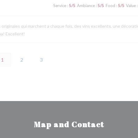
Service
:
5
/5
Ambiance
:
5
/5
Food
:
5
/5
Value
:
s originales qui marchent a chaque fois, des vins excellents, une décorat
a! Excellent!
1
2
3
Map and Contact