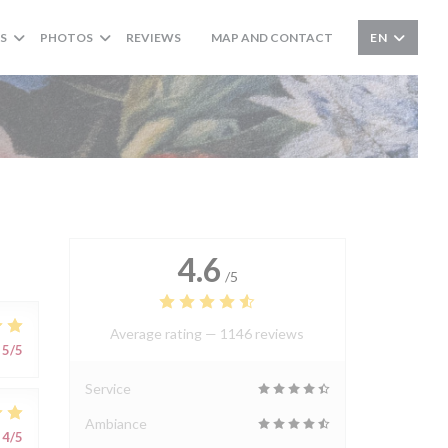
S
PHOTOS
REVIEWS
MAP AND CONTACT
EN
((OPENS IN A NEW WINDOW))
4.6
/5
Average rating —
1146 reviews
5
/5
Service
Ambiance
4
/5